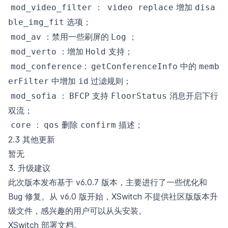
：
增加
mod_video_filter
video replace
disa
选项；
ble_img_fit
：禁用一些刷屏的
；
mod_av
Log
：增加
支持；
mod_verto
Hold
:
中的
mod_conference
getConferenceInfo
memb
中增加
过滤规则；
erFilter
id
：
支持
消息开启下行
mod_sofia
BFCP
FloorStatus
双流；
：
删除
描述；
core
qos
confirm
2.3 其他更新
暂无
3. 升级建议
此次版本发布基于 v6.0.7 版本，主要进行了一些优化和
Bug 修复。从 v6.0 版开始，XSwitch 不提供社区版版本升
级文件，感兴趣的用户可以从头安装。
XSwitch 部署文档
。