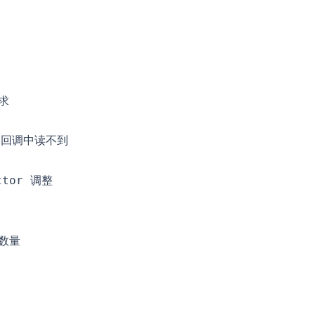
请求
 回调中读不到
调整
ctor
数量