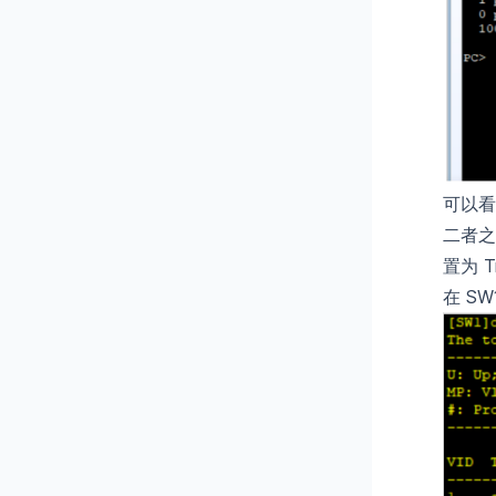
可以看
二者之
置为 
在 S