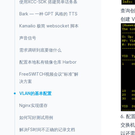
使用XCC-SDK 搭建简单话务条
查询创建
Bark — 一种 GPT 风格的 TTS
创建 V
Kamailio 极简 websocket 脚本
声音信号
需求调研到底要做什么
配置本地私有镜像仓库 Harbor
FreeSWITCH视频会议“标准”解
决方案
VLAN的基本配置
Nginx实现缓存
6. 配
如何写好测试用例
交换机
解决FS时间不正确的记录文档
以还需要