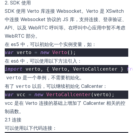
2. SDK 使用
SDK 使用 Verto 库连接 Websocket。Verto 是 XSwitch
中连接 Websocket 协议的 JS 库，支持连接、登录验证、
API、以及 WebRTC 呼叫等。在呼叫中心应用中暂不考虑
WebRTC 部分。
在 es5 中，可以初始化一个实例变量，如：
var
 verto 
=
new
Verto
(
)
;
在 es6 中，可以使用以下方法引入：
import
verto
,
{
Verto
,
VertoCallcenter
}
fr
是一个单例，不需要初始化。
verto
有了
以后，可以继续初始化 Callcenter：
verto
var
 vcc 
=
new
VertoCallcenter
(
verto
)
;
vcc 是在 Verto 连接的基础上增加了 Callcenter 相关的控
制函数。
2.1 连接
可以使用以下代码连接：