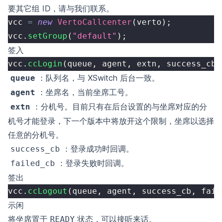
要其它组 ID，请与我们联系。
vcc 
=
new
VertoCallcenter
(
verto
)
;
vcc
.
setGroup
(
"default"
)
;
签入
vcc
.
ccLogin
(
queue
,
 agent
,
 extn
,
 success_cb
,
：队列名，与 XSwitch 后台一致。
queue
：坐席名，当前坐席工号。
agent
：分机号。目前只有在后台设置的与坐席对应的分
extn
机号才能登录，下一个版本中将放开这个限制，坐席以选择
任意的分机号。
：登录成功时回调。
success_cb
：登录失败时回调。
failed_cb
签出
vcc
.
ccLogout
(
queue
,
 agent
,
 success_cb
,
 fail
示闲
将坐席置于
状态，可以接听来话。
READY