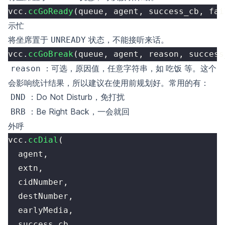
vcc
.
ccGoReady
(
queue
,
 agent
,
 success_cb
,
 fai
示忙
将坐席置于
状态，不能接听来话。
UNREADY
vcc
.
ccGoBreak
(
queue
,
 agent
,
 reason
,
 success
：可选，原因值，任意字符串，如
等。这个
reason
吃饭
会影响统计结果，所以建议在使用前规划好。常用的有：
：Do Not Disturb，免打扰
DND
：Be Right Back，一会就回
BRB
外呼
vcc
.
ccDial
(
  agent
,
  extn
,
  cidNumber
,
  destNumber
,
  earlyMedia
,
  success_cb
,