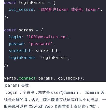
const
 loginParams 
=
{
xui_sessid
:
"你的用户token 或分机 token"
,
}
;
const
 params 
=
{
login
:
"1001@xswitch.cn"
,
passwd
:
"password"
,
socketUrl
:
 socketUrl
,
loginParams
:
 loginParams
,
}
;
verto
.
connect
(
params
,
 callbacks
)
;
参数：
params
：字符串，格式是
。
必
login
user@domain
domain
须是正确的域，否则可能不能通过认证或订阅不到消息。一
般来说可以在 XSwitch Web 界面首页上查到这个“域”
。