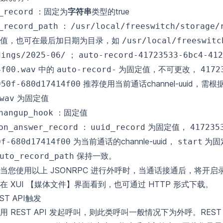
：固定为
字符串
类型的true
_record
：
_record_path
/usr/local/freeswitch/storage/
值，也可在最后加日期为目录，如
/usr/local/freeswitc
；
dings/2025-06/
auto-record-41723533-6bc4-412
中的
为固定值，不可更改，
4f00.wav
auto-record-
4172
推荐使用当前通话channel-uuid，需
950f-680d17414f00
为固定值
wav
：固定值
hangup_hook
：
为固定值，
on_answer_record
uuid_record
417235
为当前通话的channle-uuid，
为固
0f-680d17414f00
start
保持一致。
uto_record_path
当您使用以上 JSONRPC 进行外呼时，当通话接通后，将开启
在 XUI 【媒体文件】界面看到，也可通过 HTTP 形式下载。
EST API触发
用 REST API 发起呼叫，则此类呼叫一般情况下为外呼。REST 