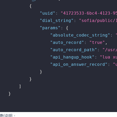
{
"uuid"
:
"41723533-6bc4-4123-9
"dial_string"
:
"sofia/public/
"params"
:
{
"absolute_codec_string"
:
"auto_record"
:
"true"
,
"auto_record_path"
:
"/usr
"api_hangup_hook"
:
"lua x
"api_on_answer_record"
:
"
}
}
]
}
}
数说明：