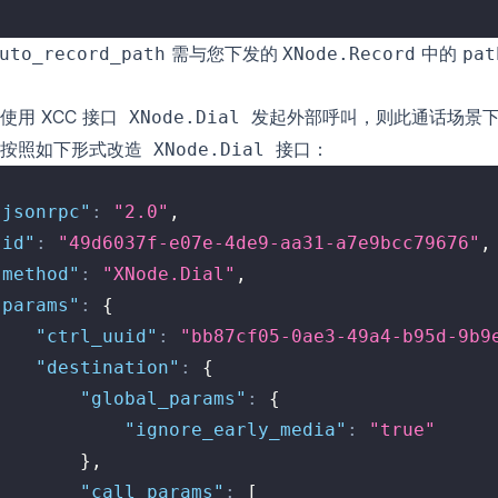
需与您下发的
中的
uto_record_path
XNode.Record
pat
使用 XCC 接口
发起外部呼叫，则此通话场景
XNode.Dial
您按照如下形式改造
接口：
XNode.Dial
"jsonrpc"
:
"2.0"
,
"id"
:
"49d6037f-e07e-4de9-aa31-a7e9bcc79676"
,
"method"
:
"XNode.Dial"
,
"params"
:
{
"ctrl_uuid"
:
"bb87cf05-0ae3-49a4-b95d-9b9
"destination"
:
{
"global_params"
:
{
"ignore_early_media"
:
"true"
}
,
"call_params"
:
[