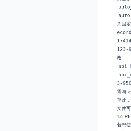
auto
auto
为固定
ecor
1741
123-
改，
.
api_
api_
3-95
需与
a
至此，
文件可
1.4 R
若您使