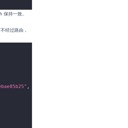
保持一致。
h
下不经过路由，
ebae85b25"
,