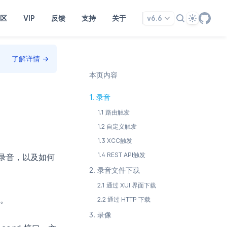
Theme
区
VIP
反馈
支持
关于
v6.6
了解详情
→
本页内容
1.
录音
1.1
路由触发
1.2
自定义触发
1.3
XCC触发
1.4
REST API触发
使用录音，以及如何
2.
录音文件下载
2.1
通过 XUI 界面下载
。
2.2
通过 HTTP 下载
3.
录像