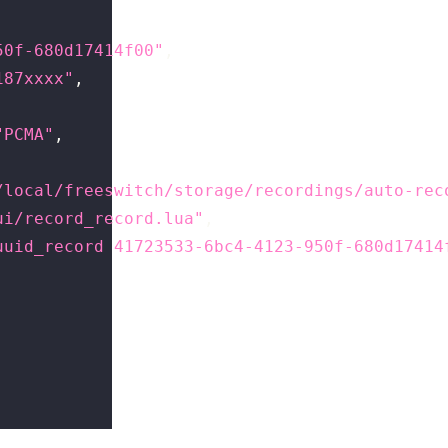
50f-680d17414f00"
,
187xxxx"
,
"PCMA"
,
/local/freeswitch/storage/recordings/auto-rec
ui/record_record.lua"
,
uuid_record 41723533-6bc4-4123-950f-680d17414