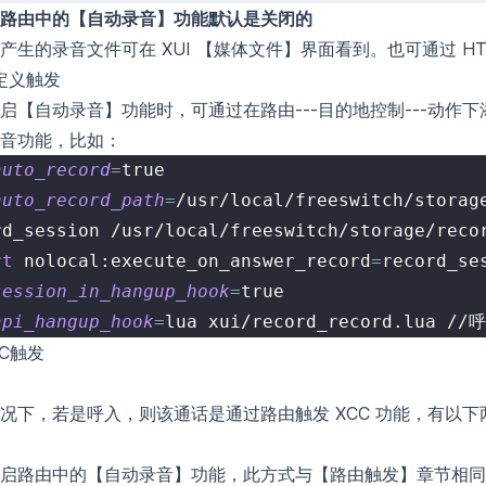
路由中的【自动录音】功能默认是关闭的
产生的录音文件可在 XUI 【媒体文件】界面看到。也可通过 HT
自定义触发
启【自动录音】功能时，可通过在路由---目的地控制---动作
音功能，比如：
auto_record
=
true
auto_record_path
=
/usr/local/freeswitch/storag
rd_session /usr/local/freeswitch/storage/reco
rt
 nolocal:execute_on_answer_record
=
record_se
session_in_hangup_hook
=
true
api_hangup_hook
=
lua xui/record_record.l
XCC触发
况下，若是呼入，则该通话是通过路由触发 XCC 功能，有以
启路由中的【自动录音】功能，此方式与【路由触发】章节相同