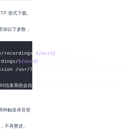
TP 形式下载。
下添加以下参数，
e/recordings/
${uuid}
.wav
rdings/
${uuid}
.wav //呼叫后自动录音
ssion /usr/local/freeswitch/storage/recording
ua //呼叫结束系统会自动调用该API，将录音文件信息写入数据库
下两种触发录音形
，不再赘述。