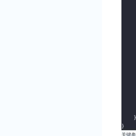
}
关键参